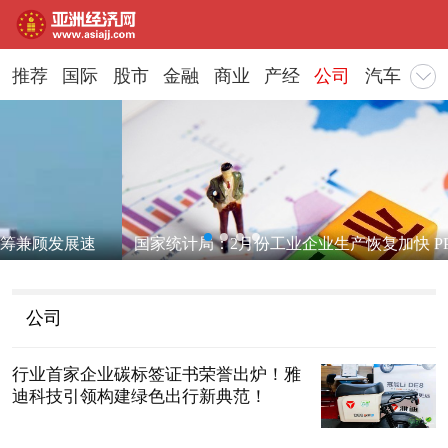
推荐
国际
股市
金融
商业
产经
公司
汽车
地
国家统计局：2月份工业企业生产恢复加快 PPI环比持平
公司
行业首家企业碳标签证书荣誉出炉！雅
迪科技引领构建绿色出行新典范！