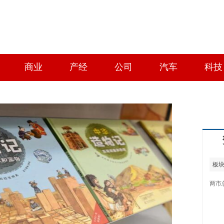
商业
产经
公司
汽车
科技
板
两市