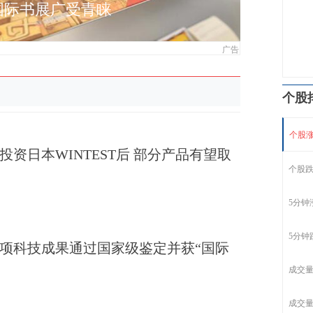
国际书展广受青睐
“越来越
广告
场嘉年
个股
个股
投资日本WINTEST后 部分产品有望取
个股
5分钟
5分钟
项科技成果通过国家级鉴定并获“国际
成交
成交