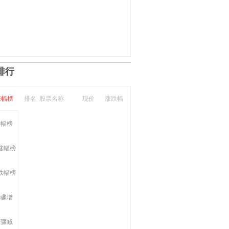
受客户喜爱”——“中国制造”闪亮科威特中国汽
华
排行
涨幅榜
排名
股票名称
现价
涨跌幅
跌幅榜
涨幅榜
跌幅榜
量骤增
量骤减