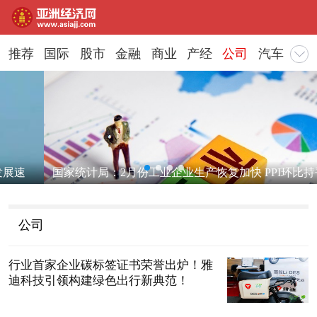
推荐
国际
股市
金融
商业
产经
公司
汽车
地
国家统计局：2月份工业企业生产恢复加快 PPI环比持平
公司
行业首家企业碳标签证书荣誉出炉！雅
迪科技引领构建绿色出行新典范！